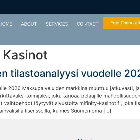
Free Consulat
HOME
ABOUT
SERVICES
CONTACT
y Kasinot
den tilastoanalyysi vuodelle 2
delle 2026 Maksupalveluiden markkina muuttuu jatkuvasti, ja
erkittäväksi toimijaksi, joka tarjoaa pelaajille mahdollisuud
vaihtoehdot löytyvät sivustolta mifinity-kasinot.fi, joka li
invälisillä lisensseillä, kunnes Suomen oma […]