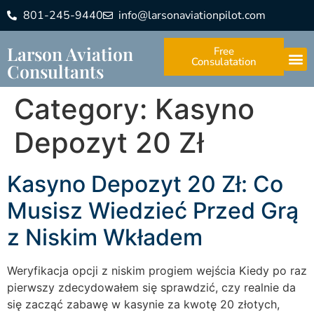
801-245-9440
info@larsonaviationpilot.com
Larson Aviation
Free
Consulatation
Consultants
Category:
Kasyno
Depozyt 20 Zł
Kasyno Depozyt 20 Zł: Co
Musisz Wiedzieć Przed Grą
z Niskim Wkładem
Weryfikacja opcji z niskim progiem wejścia Kiedy po raz
pierwszy zdecydowałem się sprawdzić, czy realnie da
się zacząć zabawę w kasynie za kwotę 20 złotych,