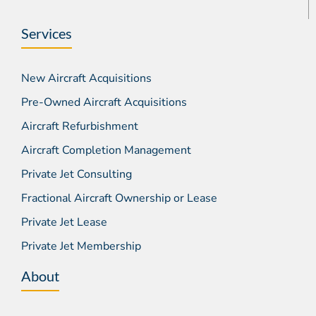
Services
New Aircraft Acquisitions
Pre-Owned Aircraft Acquisitions
Aircraft Refurbishment
Aircraft Completion Management
Private Jet Consulting
Fractional Aircraft Ownership or Lease
Private Jet Lease
Private Jet Membership
About