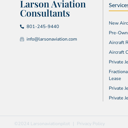
Larson Aviation
Service
Consultants
New Aircr
801-245-9440
Pre-Owne
info@larsonaviation.com
Aircraft
Aircraft
Private J
Fractiona
Lease
Private J
Private 
©2024 Larsonaviationpilot
|
Privacy Policy