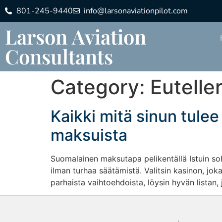
801-245-9440
info@larsonaviationpilot.com
Larson Aviation
Consultants
Category:
Eutelle
Kaikki mitä sinun tulee
maksuista
Suomalainen maksutapa pelikentällä Istuin soh
ilman turhaa säätämistä. Valitsin kasinon, jo
parhaista vaihtoehdoista, löysin hyvän listan,