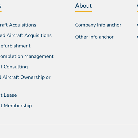
s
About
aft Acquisitions
Company Info anchor
d Aircraft Acquisitions
Other info anchor
 Refurbishment
 Completion Management
et Consulting
l Aircraft Ownership or
et Lease
Jet Membership