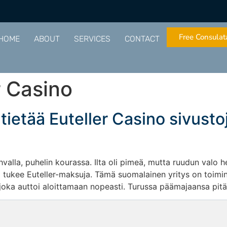
Free Consulat
HOME
ABOUT
SERVICES
CONTACT
r Casino
 tietää Euteller Casino sivust
valla, puhelin kourassa. Ilta oli pimeä, mutta ruudun valo h
ka tukee Euteller-maksuja. Tämä suomalainen yritys on toimin
 joka auttoi aloittamaan nopeasti. Turussa päämajaansa pitäv