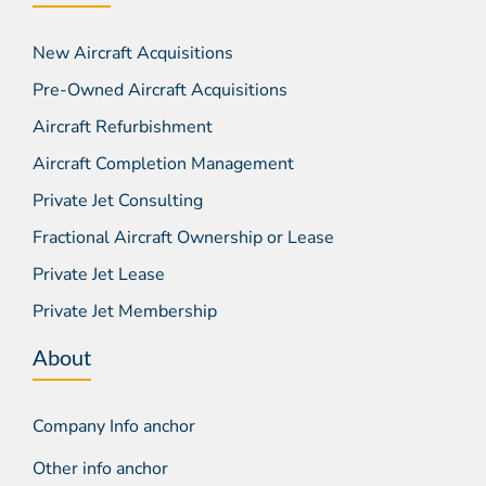
New Aircraft Acquisitions
Pre-Owned Aircraft Acquisitions
Aircraft Refurbishment
Aircraft Completion Management
Private Jet Consulting
Fractional Aircraft Ownership or Lease
Private Jet Lease
Private Jet Membership
About
Company Info anchor
Other info anchor