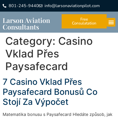
801-245-9440
info@larsonaviationpilot.com
Larson Aviation
Free
Consulatation
Consultants
Category:
Casino
Vklad Přes
Paysafecard
7 Casino Vklad Přes
Paysafecard Bonusů Co
Stojí Za Výpočet
Matematika bonusu s Paysafecard Hledáte způsob, jak