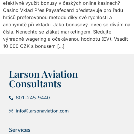
efektivně využít bonusy v českých online kasinech?
Casino Vklad Přes Paysafecard představuje pro řadu
hráčů preferovanou metodu díky své rychlosti a
anonymitě při vkladu. Jako bonusový lovec se dívám na
čísla. Nenechte se zlákat marketingem. Sledujte
výhradně wagering a očekávanou hodnotu (EV). Vsadit
10 000 CZK s bonusem […]
Larson Aviation
Consultants
801-245-9440
info@larsonaviation.com
Services