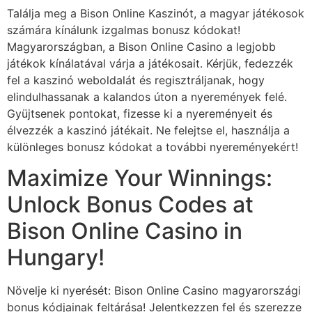
Találja meg a Bison Online Kaszinót, a magyar játékosok
számára kínálunk izgalmas bonusz kódokat!
Magyarországban, a Bison Online Casino a legjobb
játékok kínálatával várja a játékosait. Kérjük, fedezzék
fel a kaszinó weboldalát és regisztráljanak, hogy
elindulhassanak a kalandos úton a nyeremények felé.
Gyüjtsenek pontokat, fizesse ki a nyereményeit és
élvezzék a kaszinó játékait. Ne felejtse el, használja a
különleges bonusz kódokat a további nyereményekért!
Maximize Your Winnings:
Unlock Bonus Codes at
Bison Online Casino in
Hungary!
Növelje ki nyerését: Bison Online Casino magyarországi
bonus kódjainak feltárása! Jelentkezzen fel és szerezze