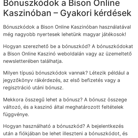
Bónuszkódok a Bison Online
Kaszinóban – Gyakori kérdések
Bónuszkódok a Bison Online Kaszinóban használatával
még nagyobb nyertesek lehetünk magyar játékosok!
Hogyan szerezhető be a bónuszkód? A bónuszkódokat
a Bison Online Kaszinó weboldalán vagy az üzemeltető
newsletterében találhatja.
Milyen típusú bónuszkódok vannak? Létezik például a
jegyzőkönyv rákérdezés, az első befizetés vagy a
regisztráció utáni bónusz.
Mekkora összegű lehet a bónusz? A bónusz összege
változó, és a kaszinó által meghatározott feltételek
függvénye.
Hogyan használható a bónuszkód? A bejelentkezés
után a fiókjában be lehet illeszteni a bónuszkódot, és