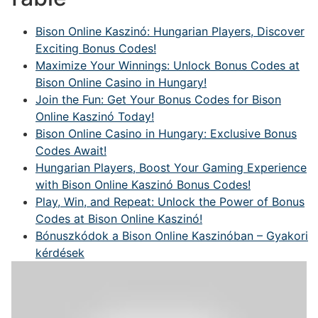
Bison Online Kaszinó: Hungarian Players, Discover
Exciting Bonus Codes!
Maximize Your Winnings: Unlock Bonus Codes at
Bison Online Casino in Hungary!
Join the Fun: Get Your Bonus Codes for Bison
Online Kaszinó Today!
Bison Online Casino in Hungary: Exclusive Bonus
Codes Await!
Hungarian Players, Boost Your Gaming Experience
with Bison Online Kaszinó Bonus Codes!
Play, Win, and Repeat: Unlock the Power of Bonus
Codes at Bison Online Kaszinó!
Bónuszkódok a Bison Online Kaszinóban – Gyakori
kérdések