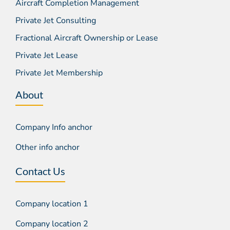
Aircraft Completion Management
Private Jet Consulting
Fractional Aircraft Ownership or Lease
Private Jet Lease
Private Jet Membership
About
Company Info anchor
Other info anchor
Contact Us
Company location 1
Company location 2