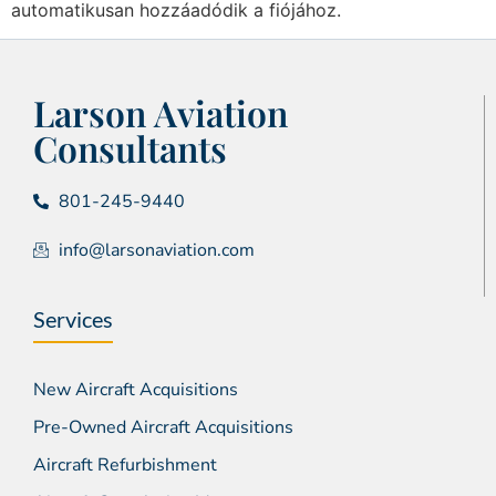
automatikusan hozzáadódik a fiójához.
Larson Aviation
Consultants
801-245-9440
info@larsonaviation.com
Services
New Aircraft Acquisitions
Pre-Owned Aircraft Acquisitions
Aircraft Refurbishment