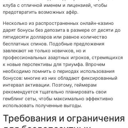
клуба с отличной именем и лицензией, чтобы
предотвратить возможных афёр.
Несколько из распространенных онлайн-казино
дарят бонусы без депозита в размере от десяти до
пятидесяти долларов или равное количество
бесплатных спинов. Подобные предложения
завлекают не только новичков, но и
профессиональных азартных игроков, стремящихся
к новые перспективы для триумфа. Впрочем
необходимо помнить о периодах использования
бонусов: многие из них обладают фиксированный
интервал активации. Поэтому, геймерам
рекомендуется тщательно планировать свои
гемблинг сеты, чтобы максимально эффективно
использовать полученные выгоды.
Требования и ограничения