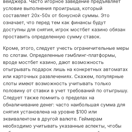
вейджера. Часто игорное заведение предъявляет
условие выполнения проигрыша, который
составляет 20x-50x от бонусной суммы. Это
означает, что перед тем как финансы будут
доступны для снятия, игрок мостбет казино обязан
проставить определенную сумму ставок.
Кроме, этого, следует учесть ограничительные меры
по слотам. Определенные гэмблинг-платформы,
вроде мостбет казино, дают возможность
отыгрывать подарок лишь на конкретных автоматах
или карточных развлечениях. Скажем, популярные
слоты имеют возможность учитывать только
половину от ставки в учет требований по отыгрышу.
Следует также помнить о пределах на
обналичивание денег: часто наибольшая сумма для
снятия установлена на уровне $100 или
эквивалентом в другой валюте. Геймерам
необходимо учитывать указанные аспекты, чтобы