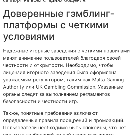
Доверенные гэмблинг-
платформы с четкими
условиями
Надежные игорные заведения с четкими правилами
манят внимание пользователей благодаря своей
честности и открытости. Необходимо, чтобы
лицензия игорного заведения была оформлена
уважаемым регулятором, таким как Malta Gaming
Authority или UK Gambling Commission. Указанные
органы следят за выполнением регламентов
безопасности и честности игр.
Также, понятные требования включают
определенные правила поощрений и промоакций.
Пользователи необходимо быть спокойны, что нет
скрытых требований по вейджеру или других