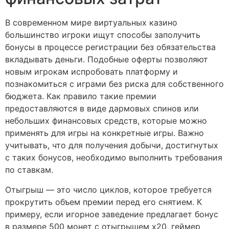
В современном мире виртуальных казино
большинство игроки ищут способы заполучить
бонусы в процессе регистрации без обязательства
вкладывать деньги. Подобные оферты позволяют
новым игрокам испробовать платформу и
познакомиться с играми без риска для собственного
бюджета. Как правило такие премии
предоставляются в виде дармовых спинов или
небольших финансовых средств, которые можно
применять для игры на конкретные игры. Важно
учитывать, что для получения добычи, достигнутых
с таких бонусов, необходимо выполнить требования
по ставкам.
Отыгрыш — это число циклов, которое требуется
прокрутить объем премии перед его снятием. К
примеру, если игорное заведение предлагает бонус
в размере 500 монет с отыгрышем x20, геймер