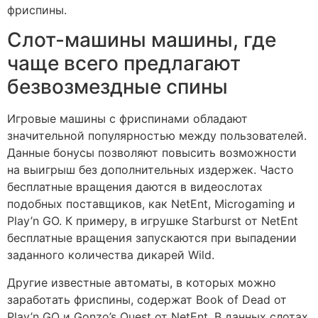
фриспины.
Слот-машины машины, где
чаще всего предлагают
безвозмездные спины
Игровые машины с фриспинами обладают
значительной популярностью между пользователей.
Данные бонусы позволяют повысить возможности
на выигрыш без дополнительных издержек. Часто
бесплатные вращения даются в видеослотах
подобных поставщиков, как NetEnt, Microgaming и
Play’n GO. К примеру, в игрушке Starburst от NetEnt
бесплатные вращения запускаются при выпадении
заданного количества дикарей Wild.
Другие известные автоматы, в которых можно
заработать фриспины, содержат Book of Dead от
Play’n GO и Gonzo’s Quest от NetEnt. В данных слотах