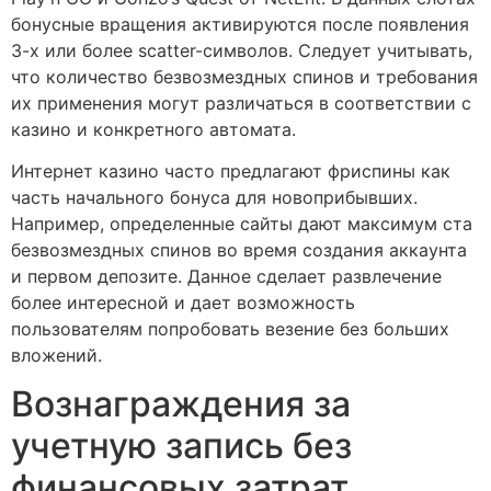
бонусные вращения активируются после появления
3-х или более scatter-символов. Следует учитывать,
что количество безвозмездных спинов и требования
их применения могут различаться в соответствии с
казино и конкретного автомата.
Интернет казино часто предлагают фриспины как
часть начального бонуса для новоприбывших.
Например, определенные сайты дают максимум ста
безвозмездных спинов во время создания аккаунта
и первом депозите. Данное сделает развлечение
более интересной и дает возможность
пользователям попробовать везение без больших
вложений.
Вознаграждения за
учетную запись без
финансовых затрат