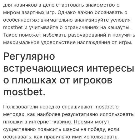
для новичков в деле стартовать знакомство с
миром азартных игр. Однако важно осознавать о
особенностях: внимательно анализируйте условия
mostbet и учитывайте о ограничениях на кэшауты.
Такое поможет избежать разочарований и получить
максимальное удовольствие наслаждения от игры.
Регулярно
встречающиеся интересы
о плюшках от игроков
mostbet.
Пользователи нередко спрашивают mostbet о
методах, как наиболее результативно использовать
плюшки в интернет-казино. Премии могут
существенно повысить шансы на победу, если
осознавать, как правильно ими использовать.