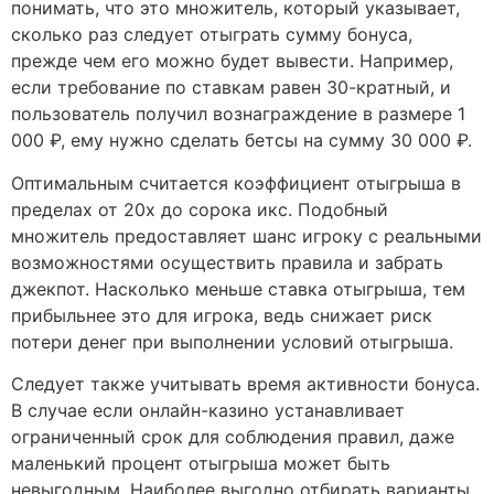
понимать, что это множитель, который указывает,
сколько раз следует отыграть сумму бонуса,
прежде чем его можно будет вывести. Например,
если требование по ставкам равен 30-кратный, и
пользователь получил вознаграждение в размере 1
000 ₽, ему нужно сделать бетсы на сумму 30 000 ₽.
Оптимальным считается коэффициент отыгрыша в
пределах от 20x до сорока икс. Подобный
множитель предоставляет шанс игроку с реальными
возможностями осуществить правила и забрать
джекпот. Насколько меньше ставка отыгрыша, тем
прибыльнее это для игрока, ведь снижает риск
потери денег при выполнении условий отыгрыша.
Следует также учитывать время активности бонуса.
В случае если онлайн-казино устанавливает
ограниченный срок для соблюдения правил, даже
маленький процент отыгрыша может быть
невыгодным. Наиболее выгодно отбирать варианты