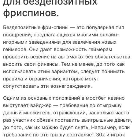
для бездепозитных
фриспинов.
Бездепозитные фри-спины — это популярная тип
поощрений, предлагающихся многими онлайн-
игорными заведениями для завлечения новых
геймеров. Они дают возможность геймерам
проверить везение на автоматах без обязательства
вносить свои финансы. Тем не менее, до того как
использовать этим вариантом, следует понимать
правила и ограничения, которые могут
сопутствовать эти вознаграждения.
Одним из основных положений в мостбет казино
выступает вэйджер — требование по отыгрышу.
Данный множитель, отражающий, насколько часто
раз участник обязан поставить выигрышные деньги,
до того, как их можно будет снять. Например, если
требование по отыгрышу составляет 30x и игрок