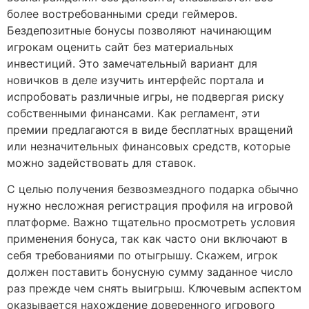
более востребованными среди геймеров.
Бездепозитные бонусы позволяют начинающим
игрокам оценить сайт без материальных
инвестиций. Это замечательный вариант для
новичков в деле изучить интерфейс портала и
испробовать различные игры, не подвергая риску
собственными финансами. Как регламент, эти
премии предлагаются в виде бесплатных вращений
или незначительных финансовых средств, которые
можно задействовать для ставок.
С целью получения безвозмездного подарка обычно
нужно несложная регистрация профиля на игровой
платформе. Важно тщательно просмотреть условия
применения бонуса, так как часто они включают в
себя требованиями по отыгрышу. Скажем, игрок
должен поставить бонусную сумму заданное число
раз прежде чем снять выигрыш. Ключевым аспектом
оказывается нахождение доверенного игрового