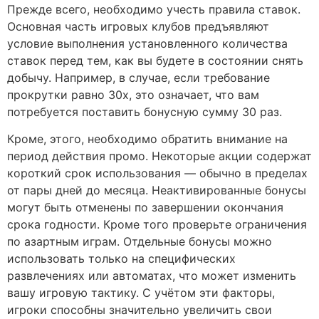
Прежде всего, необходимо учесть правила ставок.
Основная часть игровых клубов предъявляют
условие выполнения установленного количества
ставок перед тем, как вы будете в состоянии снять
добычу. Например, в случае, если требование
прокрутки равно 30x, это означает, что вам
потребуется поставить бонусную сумму 30 раз.
Кроме, этого, необходимо обратить внимание на
период действия промо. Некоторые акции содержат
короткий срок использования — обычно в пределах
от пары дней до месяца. Неактивированные бонусы
могут быть отменены по завершении окончания
срока годности. Кроме того проверьте ограничения
по азартным играм. Отдельные бонусы можно
использовать только на специфических
развлечениях или автоматах, что может изменить
вашу игровую тактику. С учётом эти факторы,
игроки способны значительно увеличить свои