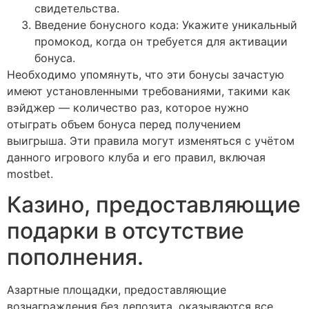
свидетельства.
Введение бонусного кода: Укажите уникальный
промокод, когда он требуется для активации
бонуса.
Необходимо упомянуть, что эти бонусы зачастую
имеют установленными требованиями, такими как
вэйджер — количество раз, которое нужно
отыграть объем бонуса перед получением
выигрыша. Эти правила могут изменяться с учётом
данного игрового клуба и его правил, включая
mostbet.
Казино, предоставляющие
подарки в отсутствие
пополнения.
Азартные площадки, предоставляющие
вознаграждения без депозита, оказываются все