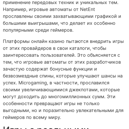
применение передовых техник и уникальных тем.
Например, игровые автоматы от NetEnt
прославлены своими захватывающими графикой и
большими выигрышами, что делает их особенно
популярными среди геймеров.
Платформы онлайн казино пытаются внедрить игры
от этих провайдеров в свои каталоги, чтобы
заинтересовать пользователей. Это объясняется с
тем, что игровые автоматы от этих разработчиков
зачастую содержат бонусные функции и
безвозмездные спины, которые улучшают шансы на
успех. Microgaming, в частности, прославился
своими увеличивающимися джекпотами, которые
могут доходить до многомиллионных сумм. Эти
особенности превращают игры не только
выгодными, но и поразительно увлекательными для
геймеров по всему миру.