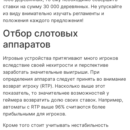
ставки на сумму 30 000 деревянных. Не упускайте
из виду внимательно изучать регламенты и
положения каждого предложения!
Отбор слотовых
аппаратов
Игровые устройства притягивают много игроков
вследствие своей нехитрости и перспективе
заработать значительные выигрыши. При
определения аппарата следует принять во внимание
возврат игроку (RTP). Насколько выше этот
показатель, то значительнее возможностей у
геймера возвратить долю своих ставок. Например,
автоматы с RTP выше 96% считаются более
прибыльными для игроков.
Кроме того стоит учитывать нестабильность