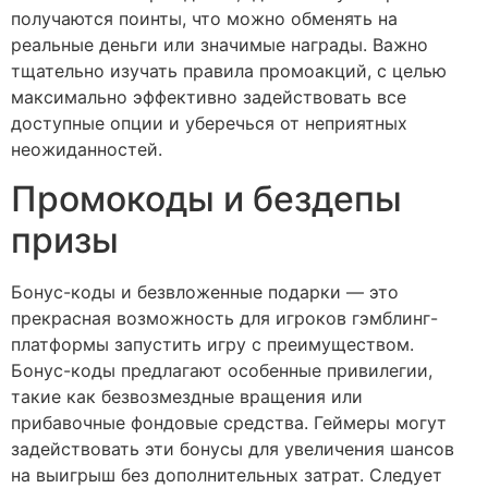
получаются поинты, что можно обменять на
реальные деньги или значимые награды. Важно
тщательно изучать правила промоакций, с целью
максимально эффективно задействовать все
доступные опции и уберечься от неприятных
неожиданностей.
Промокоды и бездепы
призы
Бонус-коды и безвложенные подарки — это
прекрасная возможность для игроков гэмблинг-
платформы запустить игру с преимуществом.
Бонус-коды предлагают особенные привилегии,
такие как безвозмездные вращения или
прибавочные фондовые средства. Геймеры могут
задействовать эти бонусы для увеличения шансов
на выигрыш без дополнительных затрат. Следует