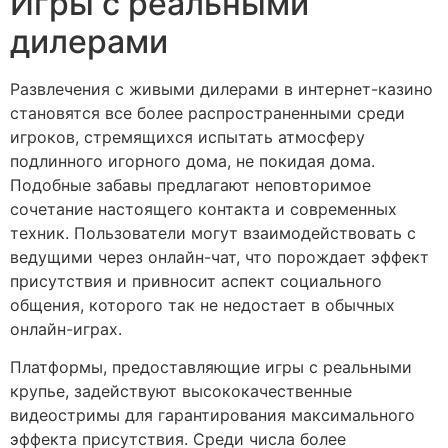
Игры с реальными
дилерами
Развлечения с живыми дилерами в интернет-казино
становятся все более распространенными среди
игроков, стремящихся испытать атмосферу
подлинного игорного дома, не покидая дома.
Подобные забавы предлагают неповторимое
сочетание настоящего контакта и современных
техник. Пользователи могут взаимодействовать с
ведущими через онлайн-чат, что порождает эффект
присутствия и привносит аспект социального
общения, которого так не недостает в обычных
онлайн-играх.
Платформы, предоставляющие игры с реальными
крупье, задействуют высококачественные
видеостримы для гарантирования максимального
эффекта присутствия. Среди числа более