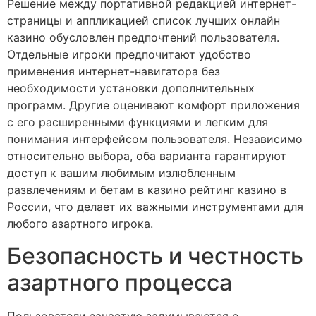
Решение между портативной редакцией интернет-
страницы и аппликацией список лучших онлайн
казино обусловлен предпочтений пользователя.
Отдельные игроки предпочитают удобство
применения интернет-навигатора без
необходимости установки дополнительных
программ. Другие оценивают комфорт приложения
с его расширенными функциями и легким для
понимания интерфейсом пользователя. Независимо
относительно выбора, оба варианта гарантируют
доступ к вашим любимым излюбленным
развлечениям и бетам в казино рейтинг казино в
России, что делает их важными инструментами для
любого азартного игрока.
Безопасность и честность
азартного процесса
Пользователи зачастую задумываются о