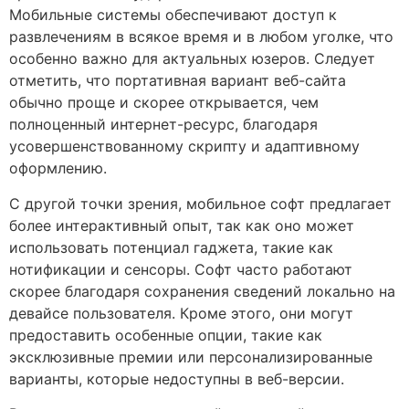
Мобильные системы обеспечивают доступ к
развлечениям в всякое время и в любом уголке, что
особенно важно для актуальных юзеров. Следует
отметить, что портативная вариант веб-сайта
обычно проще и скорее открывается, чем
полноценный интернет-ресурс, благодаря
усовершенствованному скрипту и адаптивному
оформлению.
С другой точки зрения, мобильное софт предлагает
более интерактивный опыт, так как оно может
использовать потенциал гаджета, такие как
нотификации и сенсоры. Софт часто работают
скорее благодаря сохранения сведений локально на
девайсе пользователя. Кроме этого, они могут
предоставить особенные опции, такие как
эксклюзивные премии или персонализированные
варианты, которые недоступны в веб-версии.