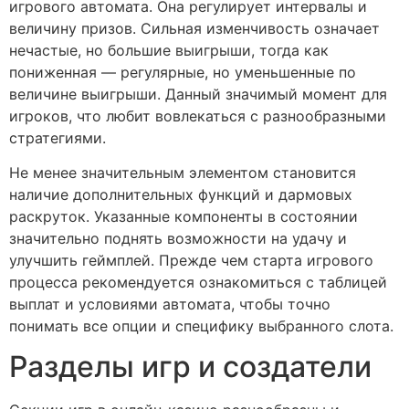
игрового автомата. Она регулирует интервалы и
величину призов. Сильная изменчивость означает
нечастые, но большие выигрыши, тогда как
пониженная — регулярные, но уменьшенные по
величине выигрыши. Данный значимый момент для
игроков, что любит вовлекаться с разнообразными
стратегиями.
Не менее значительным элементом становится
наличие дополнительных функций и дармовых
раскруток. Указанные компоненты в состоянии
значительно поднять возможности на удачу и
улучшить геймплей. Прежде чем старта игрового
процесса рекомендуется ознакомиться с таблицей
выплат и условиями автомата, чтобы точно
понимать все опции и специфику выбранного слота.
Разделы игр и создатели