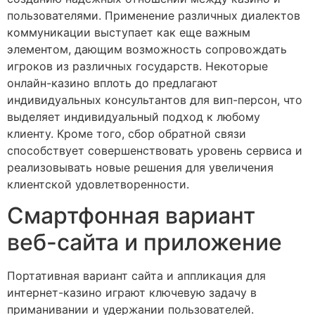
пользователями. Применение различных диалектов
коммуникации выступает как еще важным
элементом, дающим возможность сопровождать
игроков из различных государств. Некоторые
онлайн-казино вплоть до предлагают
индивидуальных консультантов для вип-персон, что
выделяет индивидуальный подход к любому
клиенту. Кроме того, сбор обратной связи
способствует совершенствовать уровень сервиса и
реализовывать новые решения для увеличения
клиентской удовлетворенности.
Смартфонная вариант
веб-сайта и приложение
Портативная вариант сайта и аппликация для
интернет-казино играют ключевую задачу в
приманивании и удержании пользователей.