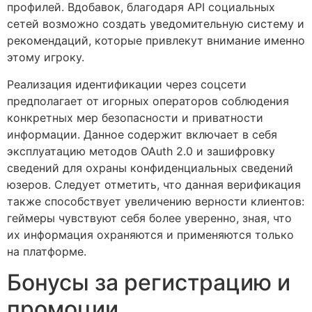
профилей. Вдобавок, благодаря API социальных
сетей возможно создать уведомительную систему и
рекомендаций, которые привлекут внимание именно
этому игроку.
Реализация идентификации через соцсети
предполагает от игорных операторов соблюдения
конкретных мер безопасности и приватности
информации. Данное содержит включает в себя
эксплуатацию методов OAuth 2.0 и зашифровку
сведений для охраны конфиденциальных сведений
юзеров. Следует отметить, что данная верификация
также способствует увеличению верности клиентов:
геймеры чувствуют себя более уверенно, зная, что
их информация охраняются и применяются только
на платформе.
Бонусы за регистрацию и
промоции