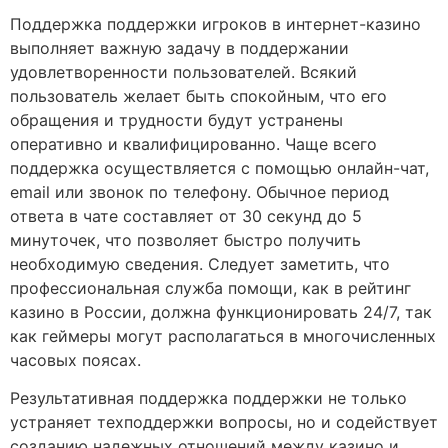
Поддержка поддержки игроков в интернет-казино
выполняет важную задачу в поддержании
удовлетворенности пользователей. Всякий
пользователь желает быть спокойным, что его
обращения и трудности будут устранены
оперативно и квалифицированно. Чаще всего
поддержка осуществляется с помощью онлайн-чат,
email или звонок по телефону. Обычное период
ответа в чате составляет от 30 секунд до 5
минуточек, что позволяет быстро получить
необходимую сведения. Следует заметить, что
профессиональная служба помощи, как в рейтинг
казино в России, должна функционировать 24/7, так
как геймеры могут располагаться в многочисленных
часовых поясах.
Результативная поддержка поддержки не только
устраняет техподдержки вопросы, но и содействует
созданию надежных отношений между казино и