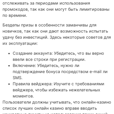
отслеживать за периодами использования
промокодов, так как они могут быть лимитированы
по времени.
Бездепы призы в особенности заманчивы для
новичков, так как они дают возможность испытать
удачу без инвестиций. Здесь некоторые советов для
их эксплуатации:
Создание аккаунта: Убедитесь, что вы верно
ввели все строки при регистрации.
Включение: Убедитесь, нужно ли
подтверждение бонуса посредством e-mail ли
SMS.
Правила вейджера: Изучите с требованиями
вейджера, чтобы избежать нежелательных
моментов.
Пользователи должны учитывать, что онлайн-казино
список лучших онлайн казино вправе вводить