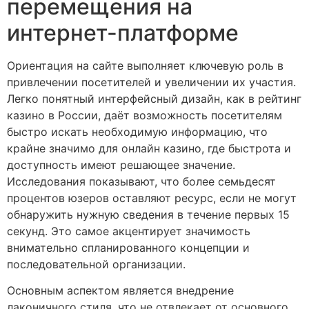
перемещения на
интернет-платформе
Ориентация на сайте выполняет ключевую роль в
привлечении посетителей и увеличении их участия.
Легко понятный интерфейсный дизайн, как в рейтинг
казино в России, даёт возможность посетителям
быстро искать необходимую информацию, что
крайне значимо для онлайн казино, где быстрота и
доступность имеют решающее значение.
Исследования показывают, что более семьдесят
процентов юзеров оставляют ресурс, если не могут
обнаружить нужную сведения в течение первых 15
секунд. Это самое акцентирует значимость
внимательно спланированного концепции и
последовательной организации.
Основным аспектом является внедрение
лаконичного стиля, что не отвлекает от основного