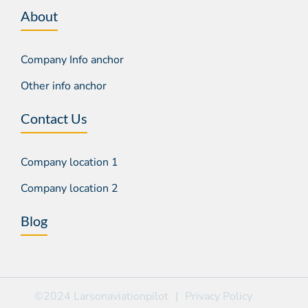
About
Company Info anchor
Other info anchor
Contact Us
Company location 1
Company location 2
Blog
©2024 Larsonaviationpilot
|
Privacy Policy