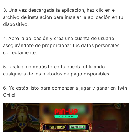
3. Una vez descargada la aplicación, haz clic en el
archivo de instalación para instalar la aplicación en tu
dispositivo.
4. Abre la aplicación y crea una cuenta de usuario,
asegurándote de proporcionar tus datos personales
correctamente.
5. Realiza un depósito en tu cuenta utilizando
cualquiera de los métodos de pago disponibles.
6. ¡Ya estás listo para comenzar a jugar y ganar en 1win
Chile!