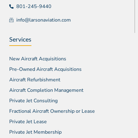
801-245-9440
info@larsonaviation.com
Services
New Aircraft Acquisitions
Pre-Owned Aircraft Acquisitions
Aircraft Refurbishment
Aircraft Completion Management
Private Jet Consulting
Fractional Aircraft Ownership or Lease
Private Jet Lease
Private Jet Membership