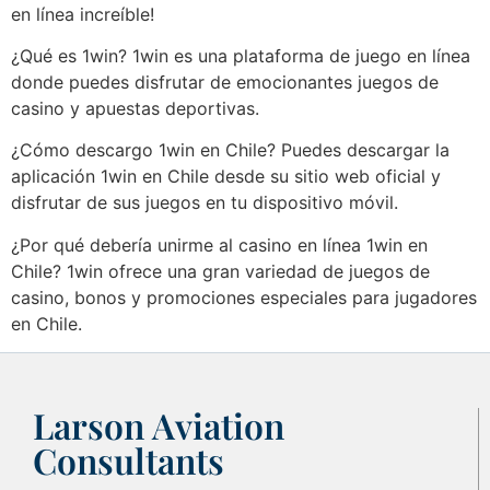
en línea increíble!
¿Qué es 1win? 1win es una plataforma de juego en línea
donde puedes disfrutar de emocionantes juegos de
casino y apuestas deportivas.
¿Cómo descargo 1win en Chile? Puedes descargar la
aplicación 1win en Chile desde su sitio web oficial y
disfrutar de sus juegos en tu dispositivo móvil.
¿Por qué debería unirme al casino en línea 1win en
Chile? 1win ofrece una gran variedad de juegos de
casino, bonos y promociones especiales para jugadores
en Chile.
Larson Aviation
Consultants