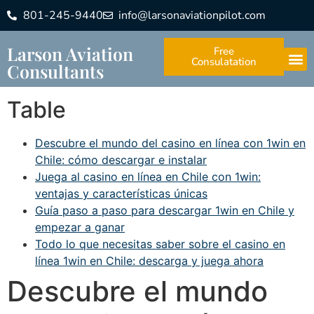
801-245-9440
info@larsonaviationpilot.com
Larson Aviation
Free
Consulatation
Consultants
Table
Descubre el mundo del casino en línea con 1win en
Chile: cómo descargar e instalar
Juega al casino en línea en Chile con 1win:
ventajas y características únicas
Guía paso a paso para descargar 1win en Chile y
empezar a ganar
Todo lo que necesitas saber sobre el casino en
línea 1win en Chile: descarga y juega ahora
Descubre el mundo