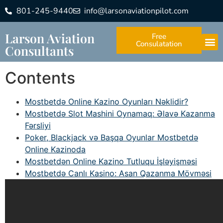
801-245-9440
info@larsonaviationpilot.com
Larson Aviation
Free
Consulatation
Consultants
Contents
Mostbetdə Online Kazino Oyunları Nəklidir?
Mostbetdə Slot Mashini Oynamaq: Əlavə Kazanma
Fərsliyi
Poker, Blackjack və Başqa Oyunlar Mostbetdə
Online Kazinoda
Mostbetdən Online Kazino Tutluqu İşləyişməsi
Mostbetdə Canlı Kasino: Asan Qazanma Mövməsi