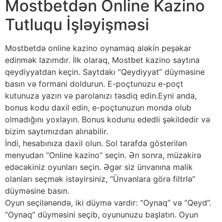
Mostbetdən Online Kazino
Tutluqu İşləyişməsi
Mostbetdə online kazino oynamaq aləkín peşəkar
edinmək lazımdır. İlk olaraq, Mostbet kazino saytına
qeydiyyatdan keçin. Saytdakı “Qeydiyyat” düyməsine
basın və formani doldurun. E-poçtunuzu e-poçt
kutunuza yazın və parolanızı təsdiq edin.Eyni anda,
bonus kodu daxil edin, e-poçtunuzun monda olub
olmadığını yoxlayın. Bonus kodunu ededli şəkildedir və
bizim saytımızdan alınabilir.
İndi, hesabınıza daxil olun. Sol tarafda gösterilən
menyudan “Online kazino” seçin. Ən sonra, müzakirə
edəcəkiniz oyunları seçin. Əgər siz ünvanına malik
olanları seçmək istəyirsiniz, “Ünvanlara görə filtrlə”
düyməsine basın.
Oyun seçilənəndə, iki düymə vardır: “Oynaq” və “Qeyd”.
“Oynaq” düyməsini seçib, oyununuzu başlatın. Oyun