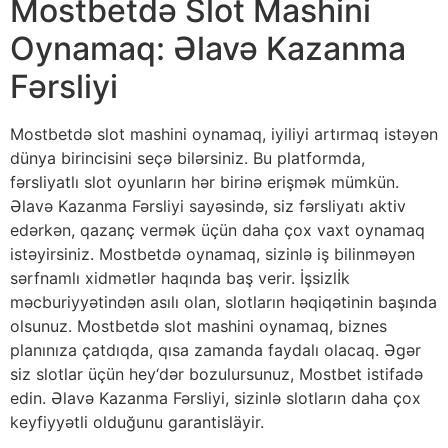
Mostbetdə Slot Mashini
Oynamaq: Əlavə Kazanma
Fərsliyi
Mostbetdə slot mashini oynamaq, iyiliyi artırmaq istəyən
dünya birincisini seçə bilərsiniz. Bu platformda,
fərsliyatlı slot oyunların hər birinə erişmək mümkün.
Əlavə Kazanma Fərsliyi sayəsində, siz fərsliyatı aktiv
edərkən, qazanç vermək üçün daha çox vaxt oynamaq
istəyirsiniz. Mostbetdə oynamaq, sizinlə iş bilinməyən
sərfnamlı xidmətlər haqında baş verir. İşsizlİk
məcburiyyətindən asılı olan, slotların həqiqətinin başında
olsunuz. Mostbetdə slot mashini oynamaq, biznes
planınıza çatdıqda, qısa zamanda faydalı olacaq. Əgər
siz slotlar üçün hey‘dər bozulursunuz, Mostbet istifadə
edin. Əlavə Kazanma Fərsliyi, sizinlə slotların daha çox
keyfiyyətli olduğunu garantisläyir.