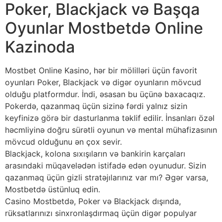
Poker, Blackjack və Başqa
Oyunlar Mostbetdə Online
Kazinoda
Mostbet Online Kasino, hər bir mölilləri üçün favorit
oyunları Poker, Blackjack və digər oyunların mövcud
olduğu platformdur. İndi, əsasan bu üçünə baxacaqız.
Pokerdə, qazanmaq üçün sizinə fərdi yalnız sizin
keyfinizə görə bir dasturlanma təklif edilir. İnsanları özəl
həcmliyinə doğru sürətli oyunun və mental mühafizasının
mövcud olduğunu ən çox sevir.
Blackjack, kolona sıxışıların və bankirin karçaları
arasındaki müqavelədən istifadə edən oyunudur. Sizin
qazanmaq üçün gizli stratəjılarınız var mı? Əgər varsa,
Mostbetdə üstünluq edin.
Casino Mostbetdə, Poker və Blackjack dışında,
rüksatlarınızı sinxronlaşdırmaq üçün digər populyar