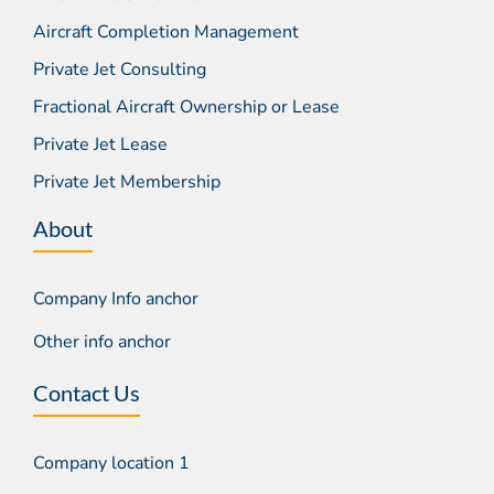
Aircraft Completion Management
Private Jet Consulting
Fractional Aircraft Ownership or Lease
Private Jet Lease
Private Jet Membership
About
Company Info anchor
Other info anchor
Contact Us
Company location 1