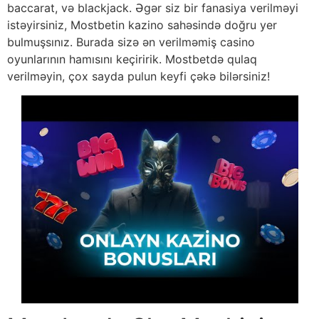
baccarat, və blackjack. Əgər siz bir fanasiya verilməyi
istəyirsiniz, Mostbetin kazino sahəsində doğru yer
bulmuşsınız. Burada sizə ən verilməmiş casino
oyunlarının hamısını keçiririk. Mostbetdə qulaq
verilməyin, çox sayda pulun keyfi çəkə bilərsiniz!