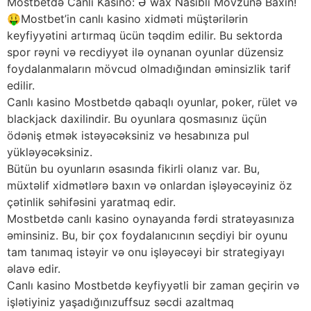
Mostbetdə Canlı Kasino: Ə wax Nasibli Mövzunə Baxın!
🤑Mostbet’in canlı kasino xidməti müştərilərin
keyfiyyətini artırmaq ücün təqdim edilir. Bu sektorda
spor rəyni və recdiyyət ilə oynanan oyunlar düzensiz
foydalanmaların mövcud olmadığından əminsizlik tarif
edilir.
Canlı kasino Mostbetdə qabaqlı oyunlar, poker, rület və
blackjack daxilindir. Bu oyunlara qosmasınız üçün
ödəniş etmək istəyəcəksiniz və hesabınıza pul
yükləyəcəksiniz.
Bütün bu oyunların əsasında fikirli olanız var. Bu,
müxtəlif xidmətlərə baxın və onlardan işləyəcəyiniz öz
çətinlik səhifəsini yaratmaq edir.
Mostbetdə canlı kasino oynayanda fərdi stratəyasınıza
əminsiniz. Bu, bir çox foydalanıcının seçdiyi bir oyunu
tam tanımaq istəyir və onu işləyəcəyi bir strategiyayı
əlavə edir.
Canlı kasino Mostbetdə keyfiyyətli bir zaman geçirin və
işlətiyiniz yaşadığınızuffsuz səcdi azaltmaq