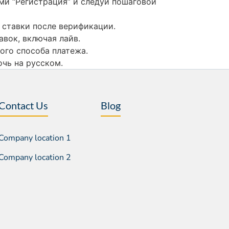
жми “Регистрация” и следуй пошаговой
 ставки после верификации.
вок, включая лайв.
ого способа платежа.
чь на русском.
Contact Us
Blog
Company location 1
Company location 2