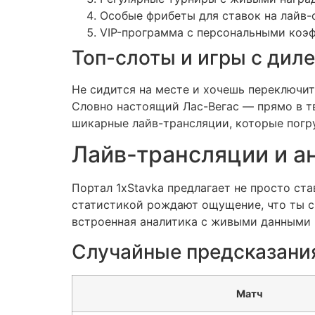
Особые фрибеты для ставок на лайв-
VIP-программа с персональными коэ
Топ-слоты и игры с дил
Не сидится на месте и хочешь переключит
Словно настоящий Лас-Вегас — прямо в тв
шикарные лайв-трансляции, которые погру
Лайв-трансляции и а
Портал 1xStavka предлагает не просто ст
статистикой рождают ощущение, что ты си
встроенная аналитика с живыми данными 
Случайные предсказания
Матч