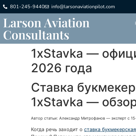
801-245-9440
info@larsonaviationpilot.com
Larson Aviation
Consultants
1xStavka — офиц
2026 года
Ставка букмекер
1xStavka — обзо
Автор статьи: Александр Митрофанов — эксперт с 15
Когда речь заходит о
ставка букмекерская