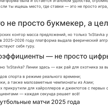
латформа была и остаётся эталоном удобства, огромно
сли ты ищешь место, где ставки — это не просто игра,
о не просто букмекер, а це
рских контор масса предложений, но только 1xStavka
в 2025–2026 году платформа выдала феерический апгр
ствуют себя гуру.
оэффициенты — не просто цифры
о 1xStavka? Линии здесь — как рай для охотника за 
идов спорта в режиме реального времени;
ки, а также малозаметные чемпионаты из Азии;
их прикрутили для хайроллеров и джекпотов с первых с
циентами — каждая секунда решает всё!
утбольные матчи 2025 года