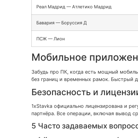
Реал Мадрид — Атлетико Мадрид
Бавария — Боруссия Д
ПСЖ — Лион
Мобильное приложени
Забудь про ПК, когда есть мощный мобиль
без границ и временных рамок. Быстрый д
Безопасность и лицензи
1xStavka официально лицензирована и ре
партнёра. Все операции, включая вывод с
5 Часто задаваемых вопросо