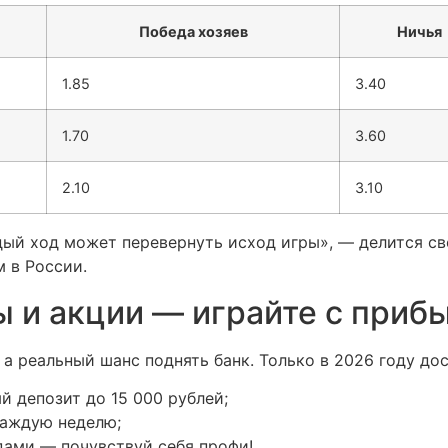
Победа хозяев
Ничья
1.85
3.40
1.70
3.60
2.10
3.10
дый ход может перевернуть исход игры», — делится с
 в России.
 и акции — играйте с приб
, а реальный шанс поднять банк. Только в 2026 году д
й депозит до 15 000 рублей;
каждую неделю;
дами — почувствуй себя профи!