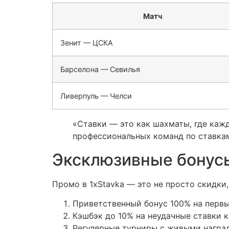
Матч
Зенит — ЦСКА
Барселона — Севилья
Ливерпуль — Челси
«Ставки — это как шахматы, где каж
профессиональных команд по ставкам
Эксклюзивные бонусы
Промо в 1xStavka — это не просто скидки
Приветственный бонус 100% на первы
Кэшбэк до 10% на неудачные ставки 
Регулярные турниры с живыми награ