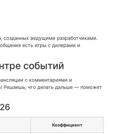
а, созданных ведущими разработчиками.
 общение есть игры с дилерами и
ентре событий
трансляции с комментариями и
ь! Решаешь, что делать дальше — поможет
026
Коэффициент