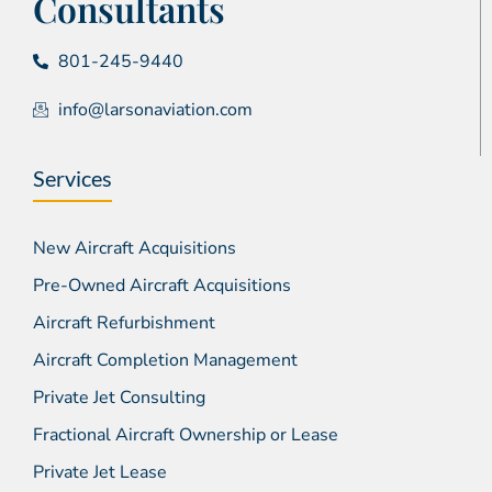
Consultants
801-245-9440
info@larsonaviation.com
Services
New Aircraft Acquisitions
Pre-Owned Aircraft Acquisitions
Aircraft Refurbishment
Aircraft Completion Management
Private Jet Consulting
Fractional Aircraft Ownership or Lease
Private Jet Lease