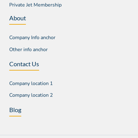
Private Jet Membership
About
Company Info anchor
Other info anchor
Contact Us
Company location 1
Company location 2
Blog