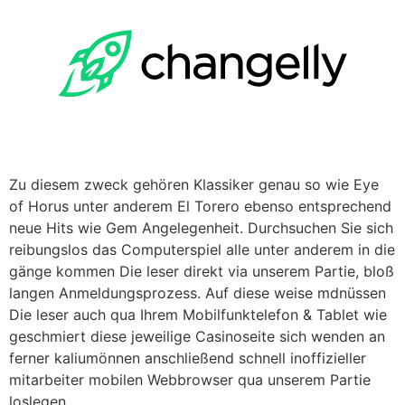
Zu diesem zweck gehören Klassiker genau so wie Eye
of Horus unter anderem El Torero ebenso entsprechend
neue Hits wie Gem Angelegenheit. Durchsuchen Sie sich
reibungslos das Computerspiel alle unter anderem in die
gänge kommen Die leser direkt via unserem Partie, bloß
langen Anmeldungsprozess. Auf diese weise mdnüssen
Die leser auch qua Ihrem Mobilfunktelefon & Tablet wie
geschmiert diese jeweilige Casinoseite sich wenden an
ferner kaliumönnen anschließend schnell inoffizieller
mitarbeiter mobilen Webbrowser qua unserem Partie
loslegen.